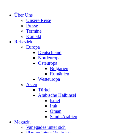
Über Uns
Unsere Reise
Presse
Termine
Kontakt
Reiseziele
Europa
Deutschland
Nordeuropa
Osteuropa
Bulgarien
Rumänien
Westeuropa
Asien
Türkei
Arabische Halbinsel
Israel
Irak
Oman
Saudi-Arabien
Magazin
Vanegades unter sich
Planung einer Weltreise