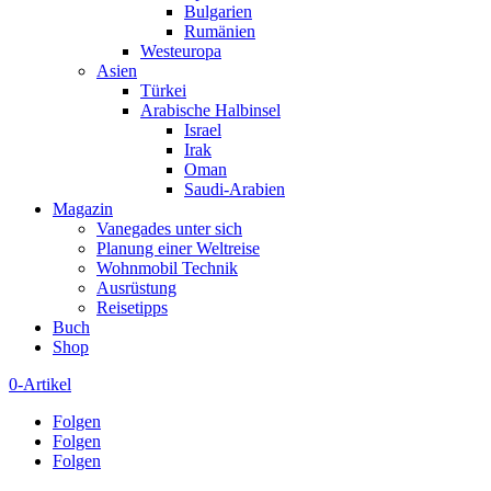
Bulgarien
Rumänien
Westeuropa
Asien
Türkei
Arabische Halbinsel
Israel
Irak
Oman
Saudi-Arabien
Magazin
Vanegades unter sich
Planung einer Weltreise
Wohnmobil Technik
Ausrüstung
Reisetipps
Buch
Shop
0-Artikel
Folgen
Folgen
Folgen