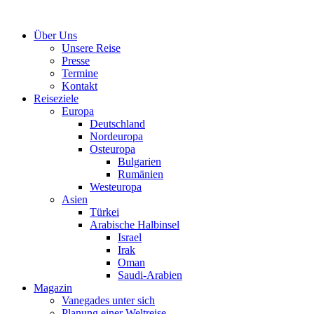
Über Uns
Unsere Reise
Presse
Termine
Kontakt
Reiseziele
Europa
Deutschland
Nordeuropa
Osteuropa
Bulgarien
Rumänien
Westeuropa
Asien
Türkei
Arabische Halbinsel
Israel
Irak
Oman
Saudi-Arabien
Magazin
Vanegades unter sich
Planung einer Weltreise