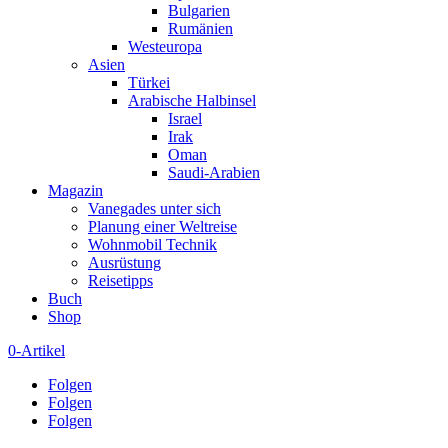
Bulgarien
Rumänien
Westeuropa
Asien
Türkei
Arabische Halbinsel
Israel
Irak
Oman
Saudi-Arabien
Magazin
Vanegades unter sich
Planung einer Weltreise
Wohnmobil Technik
Ausrüstung
Reisetipps
Buch
Shop
0-Artikel
Folgen
Folgen
Folgen