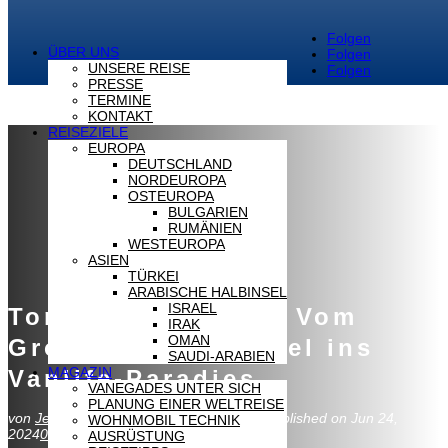
Folgen
ÜBER UNS
Folgen
UNSERE REISE
Folgen
PRESSE
TERMINE
KONTAKT
REISEZIELE
EUROPA
DEUTSCHLAND
NORDEUROPA
OSTEUROPA
BULGARIEN
RUMÄNIEN
WESTEUROPA
ASIEN
TÜRKEI
ARABISCHE HALBINSEL
ISRAEL
Tommy und Luisa: Vom
IRAK
OMAN
Großstadtdschungel ins
SAUDI-ARABIEN
MAGAZIN
Vanlife-Paradies
VANEGADES UNTER SICH
PLANUNG EINER WELTREISE
von
Jessica
Last updated Aug 10, 2024 | Published on Jun 24,
WOHNMOBIL TECHNIK
2024
0 Kommentare
AUSRÜSTUNG