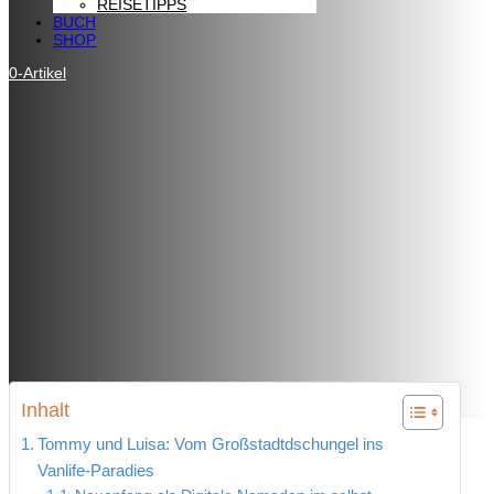
REISETIPPS
BUCH
SHOP
0-Artikel
Inhalt
Tommy und Luisa: Vom Großstadtdschungel ins
Vanlife-Paradies