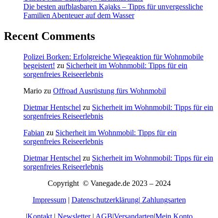
Die besten aufblasbaren Kajaks – Tipps für unvergessliche
Familien Abenteuer auf dem Wasser
Recent Comments
Polizei Borken: Erfolgreiche Wiegeaktion für Wohnmobile
begeistert!
zu
Sicherheit im Wohnmobil: Tipps für ein
sorgenfreies Reiseerlebnis
Mario
zu
Offroad Ausrüstung fürs Wohnmobil
Dietmar Hentschel
zu
Sicherheit im Wohnmobil: Tipps für ein
sorgenfreies Reiseerlebnis
Fabian
zu
Sicherheit im Wohnmobil: Tipps für ein
sorgenfreies Reiseerlebnis
Dietmar Hentschel
zu
Sicherheit im Wohnmobil: Tipps für ein
sorgenfreies Reiseerlebnis
Copyright © Vanegade.de 2023 – 2024
Impressum
|
Datenschutzerklärung|
Zahlungsarten
|
Kontakt
|
Newsletter
|
AGB
|
Versandarten
|
Mein Konto