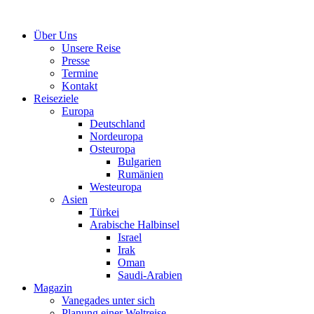
Über Uns
Unsere Reise
Presse
Termine
Kontakt
Reiseziele
Europa
Deutschland
Nordeuropa
Osteuropa
Bulgarien
Rumänien
Westeuropa
Asien
Türkei
Arabische Halbinsel
Israel
Irak
Oman
Saudi-Arabien
Magazin
Vanegades unter sich
Planung einer Weltreise