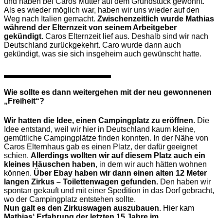
und haben bei Caros Mutter auf dem Grundstück gewohnt.
Als es wieder möglich war, haben wir uns wieder auf den
Weg nach Italien gemacht.
Zwischenzeitlich wurde Mathias
während der Elternzeit von seinem Arbeitgeber
gekündigt.
Caros Elternzeit lief aus. Deshalb sind wir nach
Deutschland zurückgekehrt. Caro wurde dann auch
gekündigt, was sie sich insgeheim auch gewünscht hatte.
Wie sollte es dann weitergehen mit der neu gewonnenen
„Freiheit“?
Wir hatten die Idee, einen Campingplatz zu eröffnen
. Die
Idee entstand, weil wir hier in Deutschland kaum kleine,
gemütliche Campingplätze finden konnten. In der Nähe von
Caros Elternhaus gab es einen Platz, der dafür geeignet
schien.
Allerdings wollten wir auf diesem Platz auch ein
kleines Häuschen haben
, in dem wir auch hätten wohnen
können.
Über Ebay haben wir dann einen alten 12 Meter
langen Zirkus – Toilettenwagen gefunden.
Den haben wir
spontan gekauft und mit einer Spedition in das Dorf gebracht,
wo der Campingplatz entstehen sollte.
Nun galt es den Zirkuswagen auszubauen
. Hier kam
Mathias‘ Erfahrung der letzten 15 Jahre im