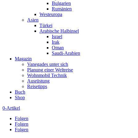
Bulgarien
Rumänien
Westeuropa
Asien
Türkei
Arabische Halbinsel
Israel
Irak
Oman
Saudi-Arabien
Magazin
Vanegades unter sich
Planung einer Weltreise
Wohnmobil Technik
Ausrüstung
Reisetipps
Buch
Shop
0-Artikel
Folgen
Folgen
Folgen