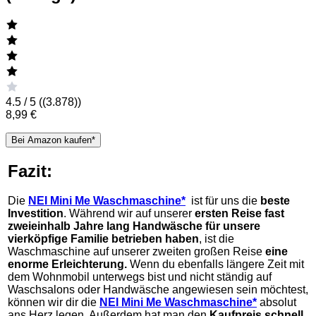
4.5 / 5 (
(3.878)
)
8,99 €
Bei Amazon kaufen*
Fazit:
Die
NEI Mini Me Waschmaschine*
ist für uns die
beste
Investition
. Während wir auf unserer
ersten Reise fast
zweieinhalb Jahre lang Handwäsche für unsere
vierköpfige Familie betrieben haben
, ist die
Waschmaschine auf unserer zweiten großen Reise
eine
enorme Erleichterung.
Wenn du ebenfalls längere Zeit mit
dem Wohnmobil unterwegs bist und nicht ständig auf
Waschsalons oder Handwäsche angewiesen sein möchtest,
können wir dir die
NEI Mini Me Waschmaschine*
absolut
ans Herz legen. Außerdem hat man den
Kaufpreis schnell