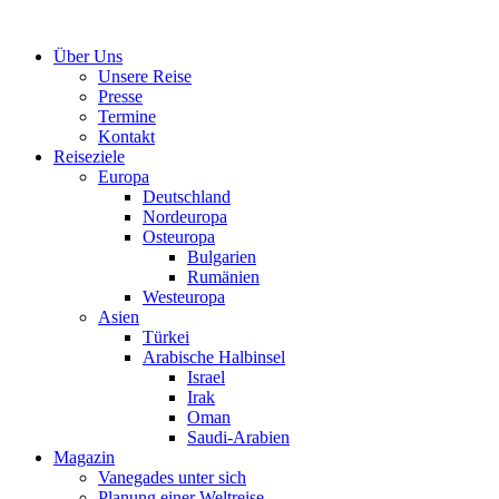
Über Uns
Unsere Reise
Presse
Termine
Kontakt
Reiseziele
Europa
Deutschland
Nordeuropa
Osteuropa
Bulgarien
Rumänien
Westeuropa
Asien
Türkei
Arabische Halbinsel
Israel
Irak
Oman
Saudi-Arabien
Magazin
Vanegades unter sich
Planung einer Weltreise