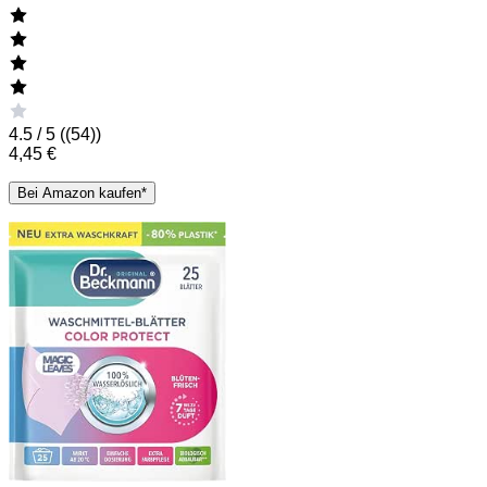
4.5 / 5 (
(54)
)
4,45 €
Bei Amazon kaufen*