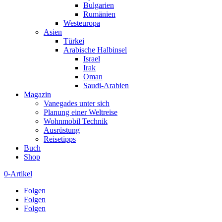
Bulgarien
Rumänien
Westeuropa
Asien
Türkei
Arabische Halbinsel
Israel
Irak
Oman
Saudi-Arabien
Magazin
Vanegades unter sich
Planung einer Weltreise
Wohnmobil Technik
Ausrüstung
Reisetipps
Buch
Shop
0-Artikel
Folgen
Folgen
Folgen