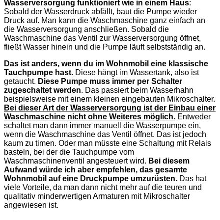
Wasserversorgung funktioniert wie in einem Haus
:
Sobald der Wasserdruck abfällt, baut die Pumpe wieder
Druck auf. Man kann die Waschmaschine ganz einfach an
die Wasserversorgung anschließen. Sobald die
Waschmaschine das Ventil zur Wasserversorgung öffnet,
fließt Wasser hinein und die Pumpe läuft selbstständig an.
Das ist anders, wenn du im Wohnmobil eine klassische
Tauchpumpe hast.
Diese hängt im Wassertank, also ist
getaucht.
Diese Pumpe muss immer per Schalter
zugeschaltet werden
. Das passiert beim Wasserhahn
beispielsweise mit einem kleinen eingebauten Mikroschalter.
Bei dieser Art der Wasserversorgung ist der Einbau einer
Waschmaschine nicht ohne Weiteres möglich.
Entweder
schaltet man dann immer manuell die Wasserpumpe ein,
wenn die Waschmaschine das Ventil öffnet. Das ist jedoch
kaum zu timen. Oder man müsste eine Schaltung mit Relais
basteln, bei der die Tauchpumpe vom
Waschmaschinenventil angesteuert wird.
Bei diesem
Aufwand würde ich aber empfehlen, das gesamte
Wohnmobil auf eine Druckpumpe umzurüsten.
Das hat
viele Vorteile, da man dann nicht mehr auf die teuren und
qualitativ minderwertigen Armaturen mit Mikroschalter
angewiesen ist.