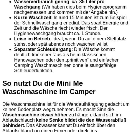
Wasserverbrauch gering
:
ca. 35 Liter pro
Waschgang
(Wir haben dies beim Hygieneprogramm
nachgemessen und kommen mit der Angabe hin.)
Kurze Waschzeit
: In rund 15 Minuten ist zum Beispiel
der Schnellwaschgang erledigt. Das spart Energie und
Zeit und die Wäsche riecht wieder frisch. Der
Hygienewaschgang braucht ca. 1 Stunde.
Leise im Betrieb
: Ideal, wenn Du auf einem Stellplatz
stehst oder spät abends noch waschen willst.
Separater Schleudergang
: Die Wäsche kommt
deutlich trockener raus als beim klassischen
Handwaschen oder den „primitiven“ und einfachen
Camping Waschmaschinen ohne leistungsfähige
Schleuderfunktion.
So nutzt Du die Mini Me
Waschmaschine im Camper
Die Waschmaschine ist für die Wandaufhängung gedacht um
keinen Bodenplatz wegzunehmen. Es macht Sinn die
Waschmaschine
etwas höher
zu hängen, damit sich im
Ablaufschlauch
keine Senke bildet die den Wasserabfluß
behindert
. Das Abwasser kannst Du einfach über den
Ablaufschlauch in einen Eimer oder direkt ins