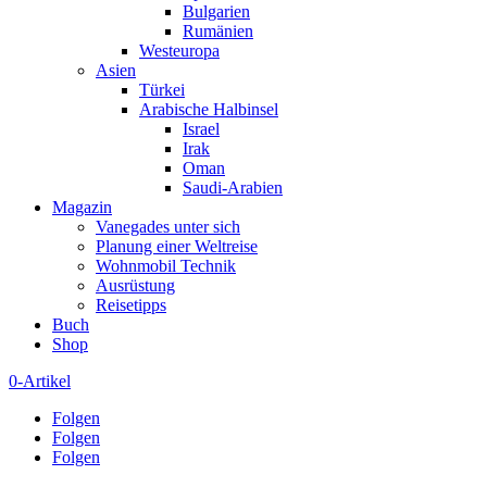
Bulgarien
Rumänien
Westeuropa
Asien
Türkei
Arabische Halbinsel
Israel
Irak
Oman
Saudi-Arabien
Magazin
Vanegades unter sich
Planung einer Weltreise
Wohnmobil Technik
Ausrüstung
Reisetipps
Buch
Shop
0-Artikel
Folgen
Folgen
Folgen