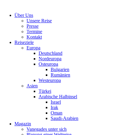
Über Uns
Unsere Reise
Presse
Termine
Kontakt
Reiseziele
Europa
Deutschland
Nordeuropa
Osteuropa
Bulgarien
Rumänien
Westeuropa
Asien
Türkei
Arabische Halbinsel
Israel
Irak
Oman
Saudi-Arabien
Magazin
Vanegades unter sich
Planung einer Weltreise