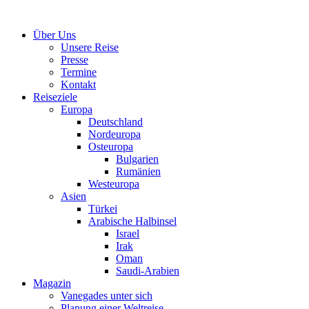
Über Uns
Unsere Reise
Presse
Termine
Kontakt
Reiseziele
Europa
Deutschland
Nordeuropa
Osteuropa
Bulgarien
Rumänien
Westeuropa
Asien
Türkei
Arabische Halbinsel
Israel
Irak
Oman
Saudi-Arabien
Magazin
Vanegades unter sich
Planung einer Weltreise