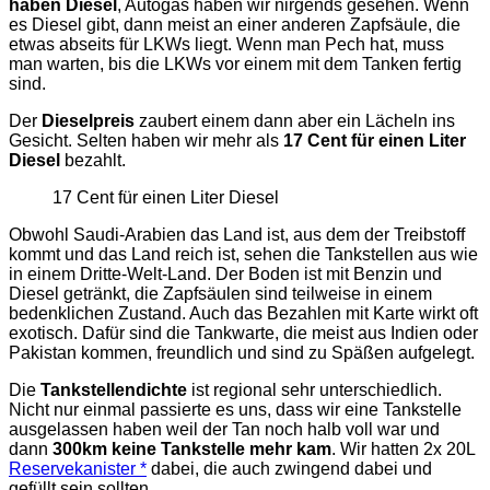
haben Diesel
, Autogas haben wir nirgends gesehen. Wenn
es Diesel gibt, dann meist an einer anderen Zapfsäule, die
etwas abseits für LKWs liegt. Wenn man Pech hat, muss
man warten, bis die LKWs vor einem mit dem Tanken fertig
sind.
Der
Dieselpreis
zaubert einem dann aber ein Lächeln ins
Gesicht. Selten haben wir mehr als
17 Cent für einen Liter
Diesel
bezahlt.
17 Cent für einen Liter Diesel
Obwohl Saudi-Arabien das Land ist, aus dem der Treibstoff
kommt und das Land reich ist, sehen die Tankstellen aus wie
in einem Dritte-Welt-Land. Der Boden ist mit Benzin und
Diesel getränkt, die Zapfsäulen sind teilweise in einem
bedenklichen Zustand. Auch das Bezahlen mit Karte wirkt oft
exotisch. Dafür sind die Tankwarte, die meist aus Indien oder
Pakistan kommen, freundlich und sind zu Späßen aufgelegt.
Die
Tankstellendichte
ist regional sehr unterschiedlich.
Nicht nur einmal passierte es uns, dass wir eine Tankstelle
ausgelassen haben weil der Tan noch halb voll war und
dann
300km keine Tankstelle mehr kam
. Wir hatten 2x 20L
Reservekanister *
dabei, die auch zwingend dabei und
gefüllt sein sollten.