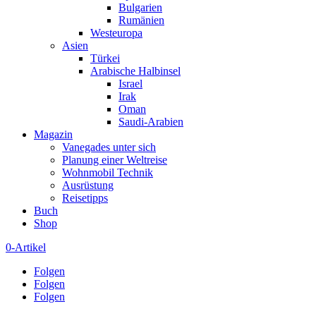
Bulgarien
Rumänien
Westeuropa
Asien
Türkei
Arabische Halbinsel
Israel
Irak
Oman
Saudi-Arabien
Magazin
Vanegades unter sich
Planung einer Weltreise
Wohnmobil Technik
Ausrüstung
Reisetipps
Buch
Shop
0-Artikel
Folgen
Folgen
Folgen