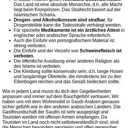
Das Land ist eine absolute Monarchie, d.h. alle Macht
liegt beim Kronprinzen. Das Strafrecht basiert auf der
islamischen Scharia.
Drogen- und Alkoholkonsum sind strafbar
, für
Drogendelikte kann die Todesstrafe verhängt werden.
Für spezielle
Medikamente ist ein ärztliches Attest
in
englischer oder arabischer Sprache erforderlich.
Auch die Einfuhr von pornografischem Material ist
streng verboten.
Die Einfuhr und der Verzehr von
Schweinefleisch ist
verboten
.
Die öffentliche Ausübung einer anderen Religion als
des Islams ist verboten.
Die Kleidung sollte konservativ sein, d.h. lange Hosen
und langärmlige Oberteile, die mindestens bis zu den
Ellenbogen reichen und das Gesäß bedecken sollte.
Wie in jedem Land musst du dich den Gegebenheiten
anpassen und immer auf dein Bauchgefühl vertrauen. Wir
haben uns mit dem Wohnmobil in Saudi-Arabien genauso
sicher gefühlt wie in den anderen arabischen Ländern. Die
Gastfreundschaft der Saudis ist sehr ausgeprägt und
Touristen werden mit offenen Armen empfangen. Da
Touristen im Land noch nicht selbstverständlich sind, sind
die Menschen besonders neugierig und offen gegenüber