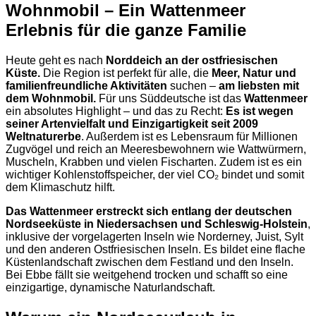
Wohnmobil – Ein Wattenmeer
Erlebnis für die ganze Familie
Heute geht es nach
Norddeich an der ostfriesischen
Küste.
Die Region ist perfekt für alle, die
Meer, Natur und
familienfreundliche Aktivitäten
suchen –
am liebsten mit
dem Wohnmobil.
Für uns Süddeutsche ist das
Wattenmeer
ein absolutes Highlight – und das zu Recht:
Es ist wegen
seiner Artenvielfalt und Einzigartigkeit seit 2009
Weltnaturerbe
. Außerdem ist es Lebensraum für Millionen
Zugvögel und reich an Meeresbewohnern wie Wattwürmern,
Muscheln, Krabben und vielen Fischarten. Zudem ist es ein
wichtiger Kohlenstoffspeicher, der viel CO₂ bindet und somit
dem Klimaschutz hilft.
Das Wattenmeer erstreckt sich entlang der deutschen
Nordseeküste in Niedersachsen und Schleswig-Holstein
,
inklusive der vorgelagerten Inseln wie Norderney, Juist, Sylt
und den anderen Ostfriesischen Inseln. Es bildet eine flache
Küstenlandschaft zwischen dem Festland und den Inseln.
Bei Ebbe fällt sie weitgehend trocken und schafft so eine
einzigartige, dynamische Naturlandschaft.