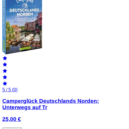
5 / 5 (
0
)
Camperglück Deutschlands Norden:
Unterwegs auf Tr
25,00 €