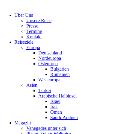
Über Uns
Unsere Reise
Presse
Termine
Kontakt
Reiseziele
Europa
Deutschland
Nordeuropa
Osteuropa
Bulgarien
Rumänien
Westeuropa
Asien
Türkei
Arabische Halbinsel
Israel
Irak
Oman
Saudi-Arabien
Magazin
Vanegades unter sich
Planung einer Weltreise