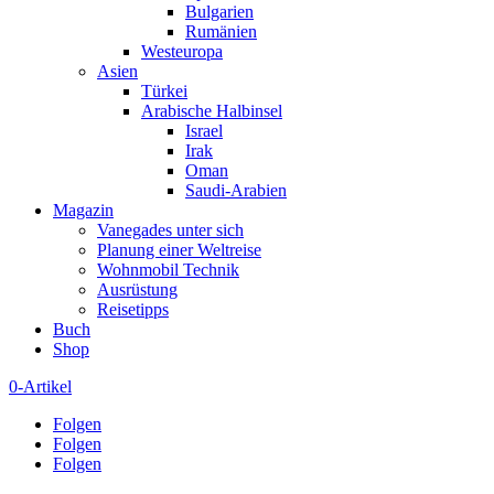
Bulgarien
Rumänien
Westeuropa
Asien
Türkei
Arabische Halbinsel
Israel
Irak
Oman
Saudi-Arabien
Magazin
Vanegades unter sich
Planung einer Weltreise
Wohnmobil Technik
Ausrüstung
Reisetipps
Buch
Shop
0-Artikel
Folgen
Folgen
Folgen