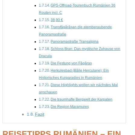
GPS-Offroad-Tourenbuch Rumänien 36
Routen incl. C
38,90 €
Transfăgărășan die atemberaubende
Panoramastraße
Panoramastraße Transalpina
Schloss Bran: Das mystische Zuhause von
Dracula
Die Festung von Făgăraș
Herkulesbad (Băile Herculane): Ein
Historisches Kurparadies in Rumänien
Diese Highlights wollen wir nächstes Mal
anschauen
Die traumhafte Bergwelt der Karpaten
Die Region Maramureș
Fazit
REISETIPPS RUMÄNIEN – EIN