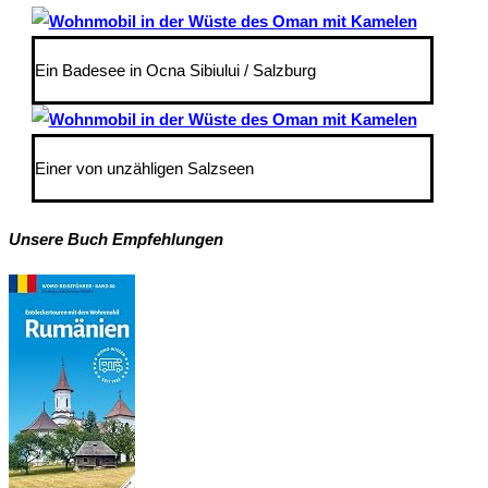
Ein Badesee in Ocna Sibiului / Salzburg
Einer von unzähligen Salzseen
Unsere Buch Empfehlungen