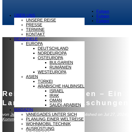
Folgen
ÜBER UNS
Folgen
UNSERE REISE
Folgen
PRESSE
TERMINE
KONTAKT
REISEZIELE
EUROPA
DEUTSCHLAND
NORDEUROPA
OSTEUROPA
BULGARIEN
RUMÄNIEN
WESTEUROPA
ASIEN
TÜRKEI
ARABISCHE HALBINSEL
ISRAEL
Reisetipps Rumänien – Ein
IRAK
OMAN
Land voller Überraschungen
SAUDI-ARABIEN
MAGAZIN
VANEGADES UNTER SICH
von
Jessica
Last updated Feb 12, 2026 | Published on Jul 27, 2024
0
PLANUNG EINER WELTREISE
Kommentare
WOHNMOBIL TECHNIK
AUSRÜSTUNG