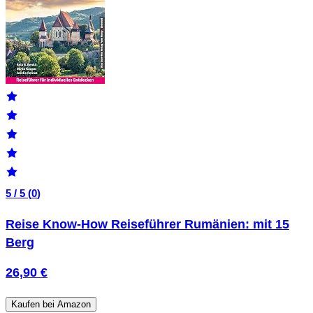
5 / 5 (
0
)
Reise Know-How Reiseführer Rumänien: mit 15
Berg
26,90 €
Kaufen bei Amazon