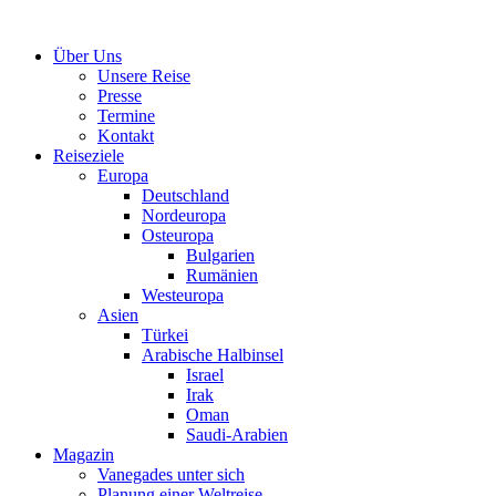
Über Uns
Unsere Reise
Presse
Termine
Kontakt
Reiseziele
Europa
Deutschland
Nordeuropa
Osteuropa
Bulgarien
Rumänien
Westeuropa
Asien
Türkei
Arabische Halbinsel
Israel
Irak
Oman
Saudi-Arabien
Magazin
Vanegades unter sich
Planung einer Weltreise